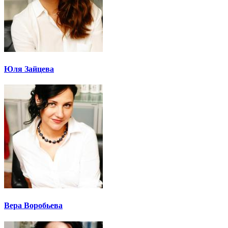
Юля Зайцева
Вера Воробьева