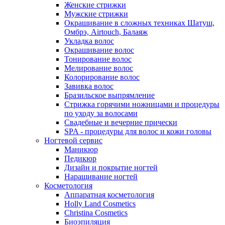
Женские стрижки
Мужские стрижки
Окрашивание в сложных техниках Шатуш,
Омбрэ, Airtouch, Балаяж
Укладка волос
Окрашивание волос
Тонирование волос
Мелирование волос
Колорирование волос
Завивка волос
Бразильское выпрямление
Стрижка горячими ножницами и процедуры
по уходу за волосами
Свадебные и вечерние прически
SPA - процедуры для волос и кожи головы
Ногтевой сервис
Маникюр
Педикюр
Дизайн и покрытие ногтей
Наращивание ногтей
Косметология
Аппаратная косметология
Holly Land Cosmetics
Christina Cosmetics
Биоэпиляция