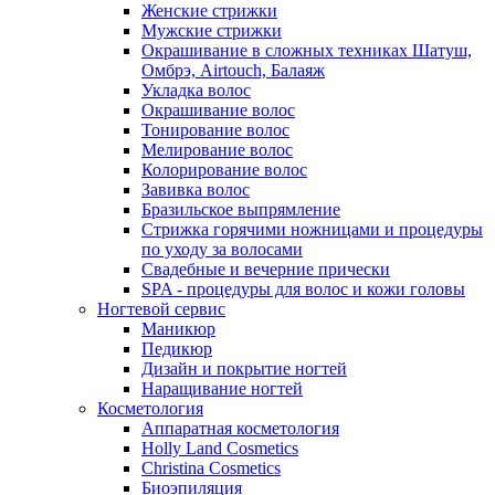
Женские стрижки
Мужские стрижки
Окрашивание в сложных техниках Шатуш,
Омбрэ, Airtouch, Балаяж
Укладка волос
Окрашивание волос
Тонирование волос
Мелирование волос
Колорирование волос
Завивка волос
Бразильское выпрямление
Стрижка горячими ножницами и процедуры
по уходу за волосами
Свадебные и вечерние прически
SPA - процедуры для волос и кожи головы
Ногтевой сервис
Маникюр
Педикюр
Дизайн и покрытие ногтей
Наращивание ногтей
Косметология
Аппаратная косметология
Holly Land Cosmetics
Christina Cosmetics
Биоэпиляция