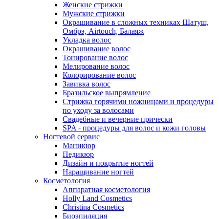
Женские стрижки
Мужские стрижки
Окрашивание в сложных техниках Шатуш,
Омбрэ, Airtouch, Балаяж
Укладка волос
Окрашивание волос
Тонирование волос
Мелирование волос
Колорирование волос
Завивка волос
Бразильское выпрямление
Стрижка горячими ножницами и процедуры
по уходу за волосами
Свадебные и вечерние прически
SPA - процедуры для волос и кожи головы
Ногтевой сервис
Маникюр
Педикюр
Дизайн и покрытие ногтей
Наращивание ногтей
Косметология
Аппаратная косметология
Holly Land Cosmetics
Christina Cosmetics
Биоэпиляция