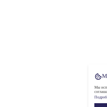
М
Мы испо
соглаша
Подробн