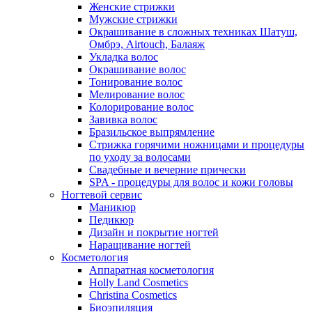
Женские стрижки
Мужские стрижки
Окрашивание в сложных техниках Шатуш,
Омбрэ, Airtouch, Балаяж
Укладка волос
Окрашивание волос
Тонирование волос
Мелирование волос
Колорирование волос
Завивка волос
Бразильское выпрямление
Стрижка горячими ножницами и процедуры
по уходу за волосами
Свадебные и вечерние прически
SPA - процедуры для волос и кожи головы
Ногтевой сервис
Маникюр
Педикюр
Дизайн и покрытие ногтей
Наращивание ногтей
Косметология
Аппаратная косметология
Holly Land Cosmetics
Christina Cosmetics
Биоэпиляция