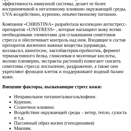
эффективность иммунной системы, делает ее более
восприимчивой к негативному влиянию окружающей среды,
UVA-воздействию, курению, некачественному питанию.
Компания «CHRISTINA» разработала коллекцию антистресс-
препаратов «UNSTRESS» , которые насыщают кожу всеми
необходимыми элементами для сглаживания симптомов
стресса и обеспечивает контроль над ним. Входящие в состав
препаратов жизненно важные вещества (церамиды,
коллаксил, квинтесин, лактобактерия-пробиотик, фермент
термоактивного белка, гликолевая и молочные кислоты,
молоко плюмерии, экстракты растений) помогают снизить
симптомы стресса: воспаление, раздражение, а также они
укрепляют функции клеток и поддерживают водный баланс
кожи.
Внешние факторы, вызывающие стресс кожи:
Неправильное питание/алкоголь/кофеин.
Курение.
Солнечное влияние.
Воздействие окружающей среды – ветер, тепло, сухость
и т.д.
Пассивный образ жизни (гиподинамия)
Макияж.